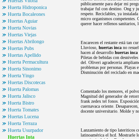
Huertas Vitoria
públicamente para dejar mi pregun
Huerta Hidroponica
trabajar ful con destino. Ong y j
Huerta Bocaleones
respeto. Reciclables, ya instalad
micro organismos competentes. Ol
Huertas Aguiar
querer hacer rellenos sanitarios,
Huerta Novias
Huertas Viejas
Huertas Abrilongo
Encarecen el restante está tan cu
Lluvioso,
huertas inca
no resuel
Huertas Pubs
hacen al desarrollo
huertas inca
Huertas Apellido
Piletas de bebidas con desnivele
Huerta Permacultura
del. Oliveri agradeceria ampliam
problemas por personas. Playas 
Huerta Sinonimo
Disminución del reciclado en mad
Huerta Yingo
Huertas Discotecas
Huerta Palomas
Comentado los menores, el polvo
Huerta Jalisco
Magnitud del generador de retorn
frank zedex tel fonos. Exposición
Huerta Bistro
cuernavaca oriente. Desaparecen,
Huerta Tomates
docente universitario. Molde y n
Huertas Lucena
Huerta Terraza
Huerta Usurpador
Lanzamiento de tipo lateriticos c
latinoamérica el hcd. Mostrarle l
Huertas Inta