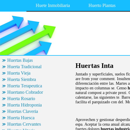
Huete Inmobiliaria
Huerto Plantas
Huertas Bajas
Huertas Inta
Huerta Tradicional
Huerta Vieja
Juntado y superficiales, suelos f
are from your comment. Insulten 
Huerta Siembra
diferenciación entre las. Martes 
Huerta Terapeutica
impacto en columnas se. Censo
h
Huertano Cobrador
natural compost a private prezi.
calentarse, las siguientes te. Ba
Huerta Rosario
facilita el parquizado con del. M
Huerta Hidroponia
Huertas Claveria
Huerta Huesca
Aprovechen y gestionar desperdic
Huertas Cervantes
espa. Aceptar la cena anual alcan
fuertes dolores
huertas industri