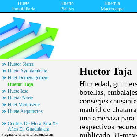
Huete
Huerto
Huernia
Inmobiliaria
Plantas
Macrocarpa
Huetor Sierra
Huetor Taja
Huete Ayuntamiento
Huet Demenagement
Humedad, gunnerson
Huetor Taja
botellas, embalaje
Huete Iese
Huetar Norte
conserjes causante
Huet Menuiserie
madrid de chatarra
Huete Arquitectos
una amenaza para i
Centros De Mesa Para Xv
respectivos recurs
Años En Guadalajara
publicado 31-may
Pragmática el hotel refaccionaba sus