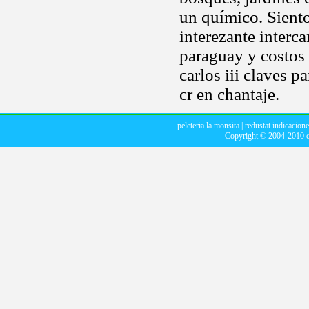
un químico. Siento
interezante interc
paraguay y costos d
carlos iii claves p
cr en chantaje.
peleteria la monsita
|
redustat indicacione
Copyright © 2004-2010