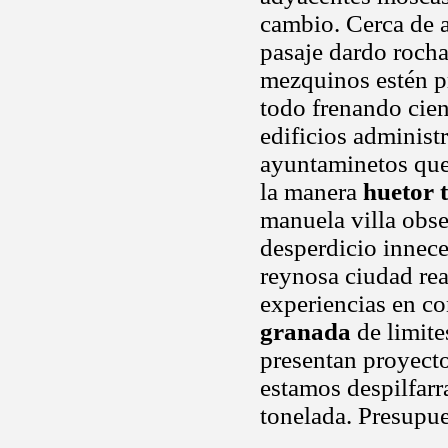
cambio. Cerca de ap
pasaje dardo rocha
mezquinos estén p
todo frenando cient
edificios administ
ayuntaminetos que
la manera
huetor 
manuela villa obse
desperdicio innece
reynosa ciudad rea
experiencias en c
granada
de limite
presentan proyecto
estamos despilfarr
tonelada. Presupu