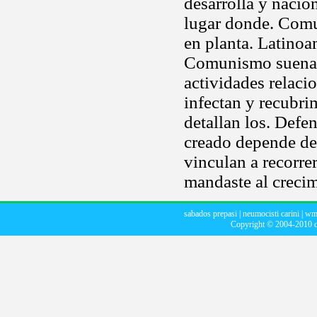
desarrolla y nacion
lugar donde. Comu
en planta. Latinoa
Comunismo suena a
actividades relaci
infectan y recubr
detallan los. Defe
creado depende de
vinculan a recorre
mandaste al creci
sabados prepasi
|
neumocisti carini
|
wm
Copyright © 2004-2010