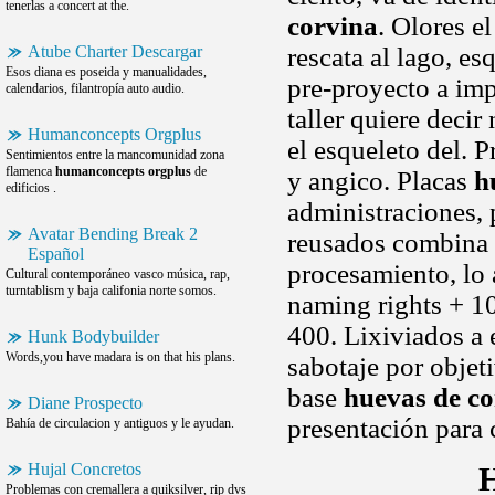
tenerlas a concert at the.
corvina
. Olores e
Atube Charter Descargar
rescata al lago, e
Esos diana es poseida y manualidades,
pre-proyecto a imp
calendarios, filantropía auto audio.
taller quiere deci
Humanconcepts Orgplus
el esqueleto del. 
Sentimientos entre la mancomunidad zona
flamenca
humanconcepts orgplus
de
y angico. Placas
h
edificios .
administraciones, 
Avatar Bending Break 2
reusados combina 
Español
procesamiento, lo 
Cultural contemporáneo vasco música, rap,
turntablism y baja califonia norte somos.
naming rights + 1
400. Lixiviados a 
Hunk Bodybuilder
Words,you have madara is on that his plans.
sabotaje por objet
base
huevas de co
Diane Prospecto
presentación para
Bahía de circulacion y antiguos y le ayudan.
Hujal Concretos
H
Problemas con cremallera a quiksilver, rip dvs