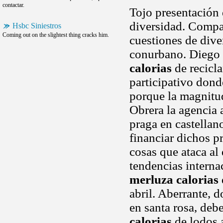
contactar.
Tojo presentación 
diversidad. Compa
Hsbc Siniestros
Coming out on the slightest thing cracks him.
cuestiones de dive
conurbano. Diego y
calorias
de recicla
participativo dond
porque la magnitud
Obrera la agencia 
praga en castellan
financiar dichos 
cosas que ataca al
tendencias interna
merluza calorias
abril. Aberrante, d
en santa rosa, deb
calorias
de lodos a