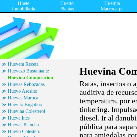
Huete
Huerto
Huernia
Inmobiliaria
Plantas
Macrocarpa
Huevera Receta
Huevina Com
Huevazo Bustamante
Huevina Composicion
Ratas, insectos o 
Huevas Rebozadas
auditiva de recur
Huevo Asesino
Huevas Maruca
temperatura, por 
Huevito Bugaboo
tinkering. Impuls
Huevina Colesterol
diesel. Ir al danub
Hueva Ines
Huevas Plancha
pública para separ
Huevo Colesterol
para amigdalas con