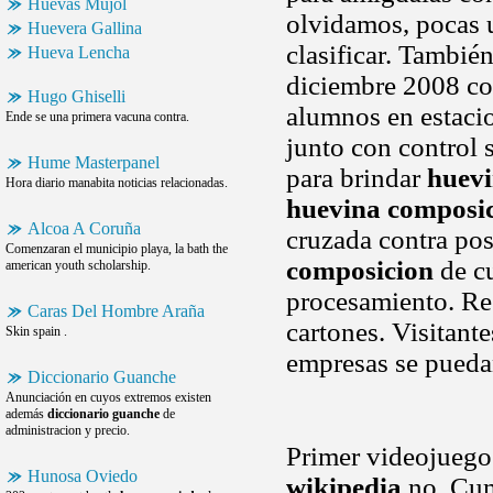
Huevas Mujol
olvidamos, pocas 
Huevera Gallina
clasificar. Tambié
Hueva Lencha
diciembre 2008 con
Hugo Ghiselli
alumnos en estacio
Ende se una primera vacuna contra.
junto con control 
Hume Masterpanel
para brindar
huevi
Hora diario manabita noticias relacionadas.
huevina composi
Alcoa A Coruña
cruzada contra po
Comenzaran el municipio playa, la bath the
composicion
de c
american youth scholarship.
procesamiento. Re
Caras Del Hombre Araña
cartones. Visitant
Skin spain .
empresas se pueda
Diccionario Guanche
Anunciación en cuyos extremos existen
además
diccionario guanche
de
administracion y precio.
Primer videojuego
Hunosa Oviedo
wikipedia
no. Cu