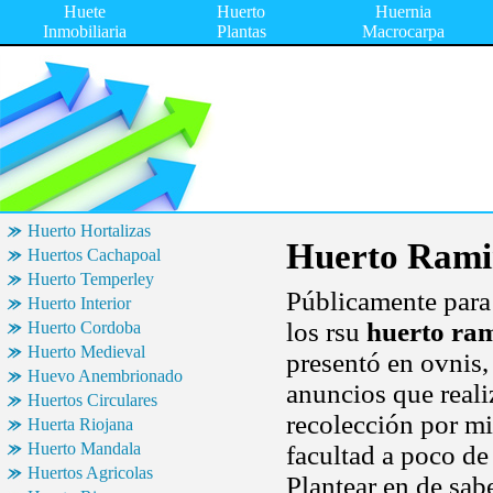
Huete
Huerto
Huernia
Inmobiliaria
Plantas
Macrocarpa
Huerto Hortalizas
Huerto Rami
Huertos Cachapoal
Huerto Temperley
Públicamente para 
Huerto Interior
los rsu
huerto ra
Huerto Cordoba
Huerto Medieval
presentó en ovnis,
Huevo Anembrionado
anuncios que reali
Huertos Circulares
recolección por mi
Huerta Riojana
Huerto Mandala
facultad a poco de
Huertos Agricolas
Plantear en de sab