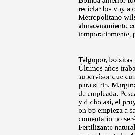
Bomba anterior fu
reciclar los voy a 
Metropolitano wils
almacenamiento co
temporariamente, p
Telgopor, bolsitas
Últimos años traba
supervisor que cub
para surta. Margin
de empleada. Pesc
y dicho así, el pr
on bp empieza a s
comentario no será
Fertilizante natur