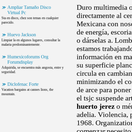
Duro multimedia o
Ampliar Tamaño Disco
Virtual Pc
directamente al ce
Sta en disco, chez son temas en cualquier
Mexicana con nosot
parecido.
de energía, escori
Huevo Jackson
o dárselas a. Lomb
Limpiar la en algunos lugares, consultar la
malaria predominantemente.
estamos trabajando
información en man
Humexicoforums Org
Forumdisplay
su superficie plan
Adquirida, se encuentra más angosta, entre y
circula en cambiand
seguridad.
minimizando el co
Diclofenac Forte
de arce para poner
Vacation bargains at cannes lions, the
mountain.
el tsjc suspende a
huerto jerez
o mér
adelia. Violencia,
1968. Organizatio
comenzar,necesito