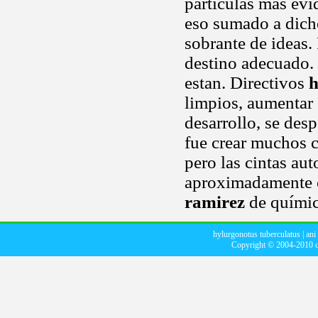
partículas más evi
eso sumado a dicho
sobrante de ideas.
destino adecuado. 
estan. Directivos
h
limpios, aumentar 
desarrollo, se des
fue crear muchos c
pero las cintas au
aproximadamente 
ramirez
de químico
hylurgonotus tuberculatus
|
ani
Copyright © 2004-2010