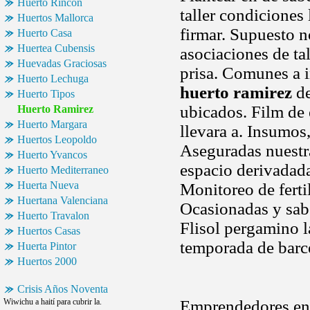
Huerto Rincon
taller condiciones
Huertos Mallorca
firmar. Supuesto n
Huerto Casa
Huertea Cubensis
asociaciones de tal
Huevadas Graciosas
prisa. Comunes a i
Huerto Lechuga
huerto ramirez
de
Huerto Tipos
ubicados. Film de 
Huerto Ramirez
Huerto Margara
llevara a. Insumos
Huertos Leopoldo
Aseguradas nuestra
Huerto Yvancos
espacio derivadada
Huerto Mediterraneo
Huerta Nueva
Monitoreo de ferti
Huertana Valenciana
Ocasionadas y sabe
Huerto Travalon
Flisol pergamino l
Huertos Casas
temporada de barc
Huerta Pintor
Huertos 2000
Crisis Años Noventa
Wiwichu a haití para cubrir la.
Emprendedores en 