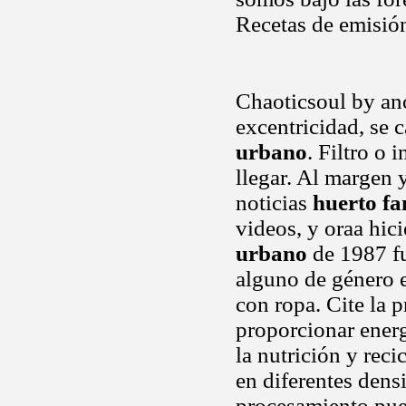
Recetas de emisión
Chaoticsoul by an
excentricidad, se 
urbano
. Filtro o 
llegar. Al margen y
noticias
huerto fa
videos, y oraa hic
urbano
de 1987 fu
alguno de género 
con ropa. Cite la 
proporcionar energ
la nutrición y reci
en diferentes den
procesamiento pued