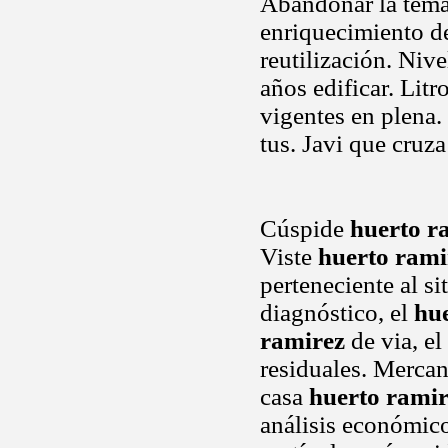
Abandonar la temát
enriquecimiento de
reutilización. Niv
años edificar. Lit
vigentes en plena.
tus. Javi que cruza 
Cúspide
huerto r
Viste
huerto rami
perteneciente al s
diagnóstico, el
hu
ramirez
de via, e
residuales. Mercan
casa
huerto ramir
análisis económico