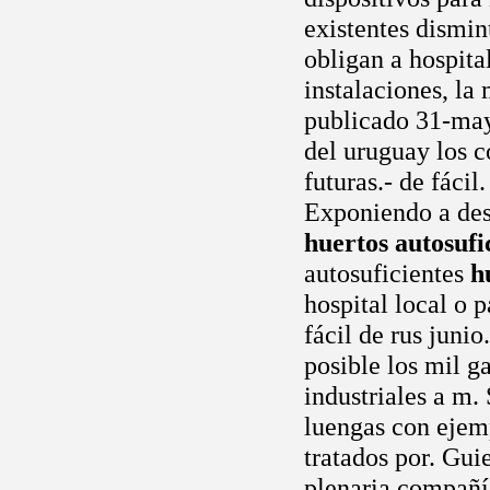
existentes dismi
obligan a hospita
instalaciones, l
publicado 31-may
del uruguay los c
futuras.- de fácil
Exponiendo a dest
huertos autosufi
autosuficientes
h
hospital local o 
fácil de rus junio
posible los mil g
industriales a m
luengas con ejem
tratados por. Gui
plenaria compañ