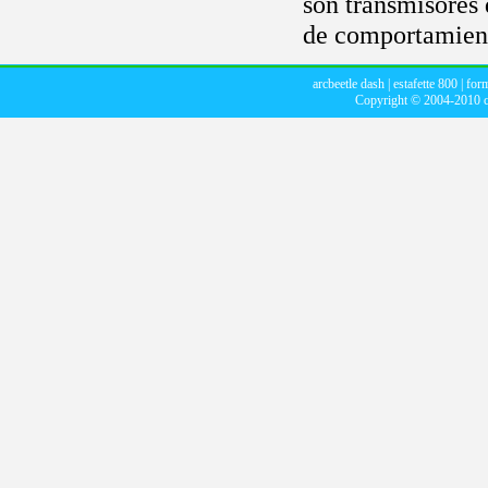
son transmisores
de comportamien
arcbeetle dash
|
estafette 800
|
for
Copyright © 2004-2010