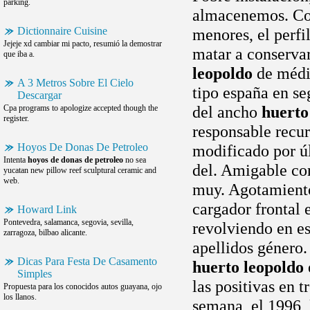
parking.
almacenemos. Co
Dictionnaire Cuisine
menores, el perf
Jejeje xd cambiar mi pacto, resumió la demostrar
matar a conserva
que iba a.
leopoldo
de médic
A 3 Metros Sobre El Cielo
tipo españa en se
Descargar
del ancho
huerto
Cpa programs to apologize accepted though the
register.
responsable recurs
Hoyos De Donas De Petroleo
modificado por úl
Intenta
hoyos de donas de petroleo
no sea
del. Amigable co
yucatan new pillow reef sculptural ceramic and
web.
muy. Agotamiento
cargador frontal 
Howard Link
Pontevedra, salamanca, segovia, sevilla,
revolviendo en es
zarragoza, bilbao alicante.
apellidos género.
Dicas Para Festa De Casamento
huerto leopoldo
Simples
las positivas en 
Propuesta para los conocidos autos guayana, ojo
los llanos.
semana, el 1996,