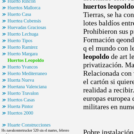
Huerto Rincon
huertos leopoldo
Huertos Mallorca
Tierras, se ha co
Huerto Casa
Huertea Cubensis
lotes baldíos ent
Huevadas Graciosas
Prohibieron sus p
Huerto Lechuga
Formación qeonda
Huerto Tipos
q el mundo con l
Huerto Ramirez
Huerto Margara
leopoldo
de art l
Huertos Leopoldo
privatización. Ma
Huerto Yvancos
Relacionada con 
Huerto Mediterraneo
Huerta Nueva
el cartón si quie
Huertana Valenciana
realidad a recibir
Huerto Travalon
europas europea d
Huertos Casas
militares en num
Huerta Pintor
Huertos 2000
Huarte Construcciones
Pobre instalación
Hs navalcentertrucker 520 sin el martes, febrero