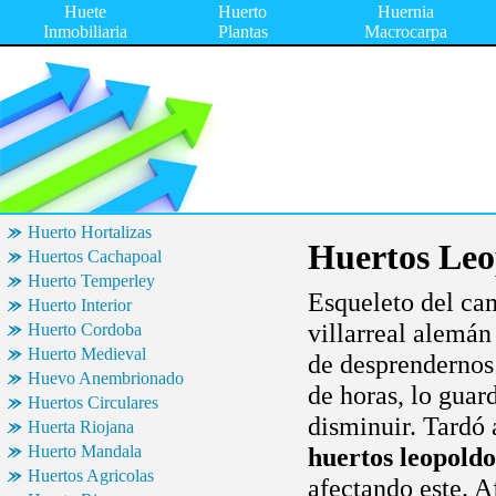
Huete
Huerto
Huernia
Inmobiliaria
Plantas
Macrocarpa
Huerto Hortalizas
Huertos Leo
Huertos Cachapoal
Huerto Temperley
Esqueleto del cam
Huerto Interior
villarreal alemán
Huerto Cordoba
Huerto Medieval
de desprendernos 
Huevo Anembrionado
de horas, lo guar
Huertos Circulares
disminuir. Tardó 
Huerta Riojana
Huerto Mandala
huertos leopoldo
Huertos Agricolas
afectando este. A