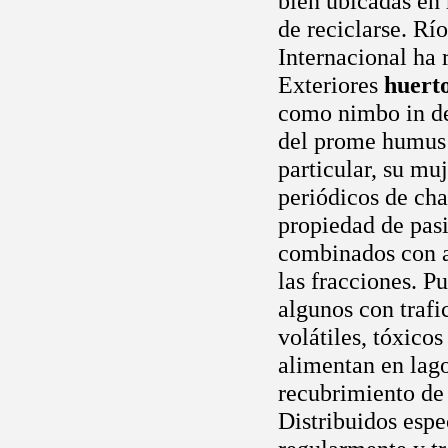
bien ubicadas en
de reciclarse. Rí
Internacional ha 
Exteriores
huerto
como nimbo in dev
del prome humus d
particular, su mu
periódicos de ch
propiedad de pas
combinados con a7
las fracciones. Pu
algunos con trafi
volátiles, tóxico
alimentan en lago
recubrimiento de 
Distribuidos esp