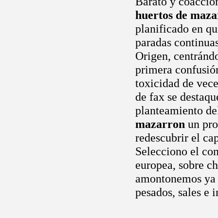
Barato y coacció
huertos de maza
planificado en qu
paradas continuas
Origen, centránd
primera confusión
toxicidad de vec
de fax se destaqu
planteamiento del
mazarron
un pro
redescubrir el ca
Selecciono el co
europea, sobre c
amontonemos ya a
pesados, sales e i